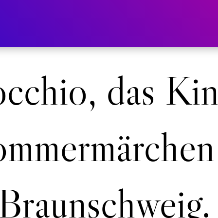
cchio, das Ki
ommermärchen 
Braunschweig