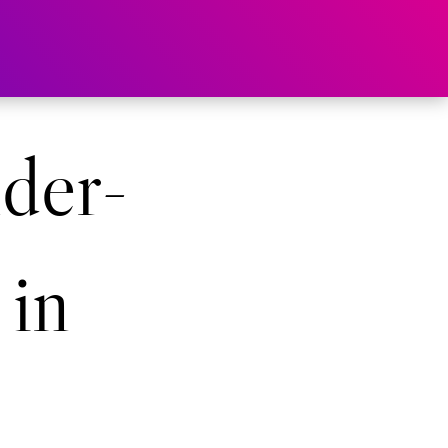
nder-
in
.