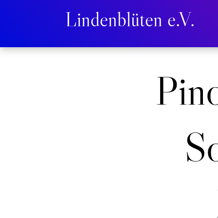
Lindenblüten e.V.
Pino
S