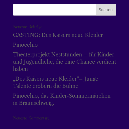
Neueste Beiträge
CASTING: Des Kaisers neue Kleider
Pinocchio
Theaterprojekt Neststunden – für Kinder
und Jugendliche, die eine Chance verdient
haben
„Des Kaisers neue Kleider“– Junge
Talente erobern die Bühne
Pinocchio, das Kinder-Sommermärchen
in Braunschweig.
Neueste Kommentare